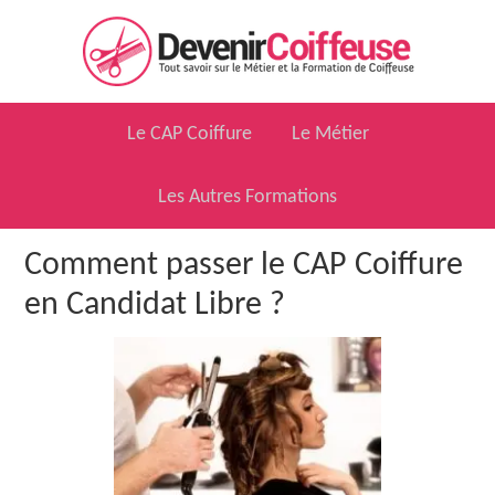
Skip
Skip
Skip
to
to
to
primary
main
primary
navigation
content
sidebar
Le CAP Coiffure
Le Métier
Les Autres Formations
Comment passer le CAP Coiffure
en Candidat Libre ?