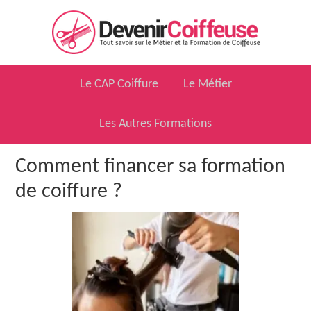
Skip
Skip
Skip
to
to
to
primary
main
primary
navigation
content
sidebar
Le CAP Coiffure
Le Métier
Les Autres Formations
Comment financer sa formation
de coiffure ?